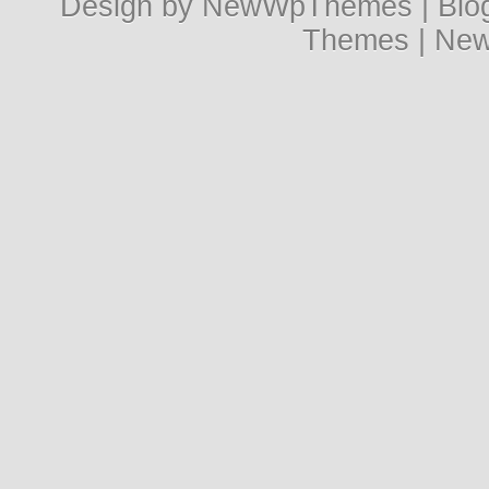
Design by
NewWpThemes
| Bl
Themes
|
New