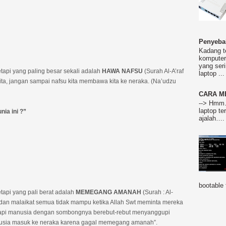
Penyeba
Kadang t
komputer 
yang ser
etapi yang paling besar sekali adalah
HAWA
NAFSU
(Surah Al-A’raf
laptop ...
kita, jangan sampai nafsu kita membawa kita ke neraka. (Na’udzu
CARA M
--> Hmm…
laptop te
nia ini ?”
ajalah….
bootable 
tapi yang pali berat adalah
MEMEGANG AMANAH
(Surah : Al-
dan malaikat semua tidak mampu ketika Allah Swt meminta mereka
 tetapi manusia dengan sombongnya berebut-rebut menyanggupi
nusia masuk ke neraka karena gagal memegang amanah”.