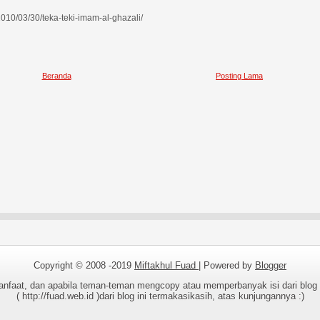
2010/03/30/teka-teki-imam-al-ghazali/
Beranda
Posting Lama
Copyright © 2008 -2019
Miftakhul Fuad
| Powered by
Blogger
rmanfaat, dan apabila teman-teman mengcopy atau memperbanyak isi dari blo
( http://fuad.web.id )dari blog ini termakasikasih, atas kunjungannya :)