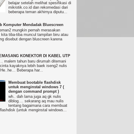
belajar setelah melihat spesifikasi di
mikrotik.co.id dan rekomedasi dari
beberapa teman akhirnya diputu...
b Komputer Mendadak Bluescreen
eman2 mungkin pernah merasakan
kita tiba-tiba muncul tampilan biru atau
ing disebut dengan bluscreen karena
EMASANG KONEKTOR DI KABEL UTP
 malem tahun baru dirumah ditemani
rcinta kayaknya lebih baek iseng2 nulis
 He..he… Beberapa har...
Membuat bootable flashdisk
untuk menginstal windows 7 (
dengan command prompt )
wh.. dah lama juga aq gk nulis
diblog.... sekarang aq mau nulis
tentang bagaimana cara membuat
flashdisk (untuk menginstal windows...