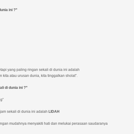
unia ini ?”
api yang paling ringan sekali di dunia ini adalah
kita atau urusan dunia, kita tinggalkan sholat”.
i di dunia ini ?”
g”
ajam sekali di dunia ini adalah
LIDAH
ngan mudahnya menyakiti hati dan melukai perasaan saudaranya