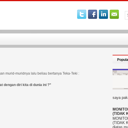
Popula
an murid-muridnya lalu beliau bertanya Teka-Teki :
 dengan diri kita di dunia ini ?”
saya paka
MONITOR
(TIDAK 
MONITOR
(TIDAK 
diatas mu