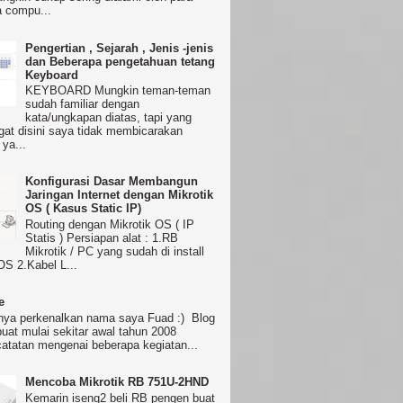
 compu...
Pengertian , Sejarah , Jenis -jenis
dan Beberapa pengetahuan tetang
Keyboard
KEYBOARD Mungkin teman-teman
sudah familiar dengan
kata/ungkapan diatas, tapi yang
ngat disini saya tidak membicarakan
ya...
Konfigurasi Dasar Membangun
Jaringan Internet dengan Mikrotik
OS ( Kasus Static IP)
Routing dengan Mikrotik OS ( IP
Statis ) Persiapan alat : 1.RB
Mikrotik / PC yang sudah di install
OS 2.Kabel L...
e
ya perkenalkan nama saya Fuad :) Blog
buat mulai sekitar awal tahun 2008
catatan mengenai beberapa kegiatan...
Mencoba Mikrotik RB 751U-2HND
Kemarin iseng2 beli RB pengen buat