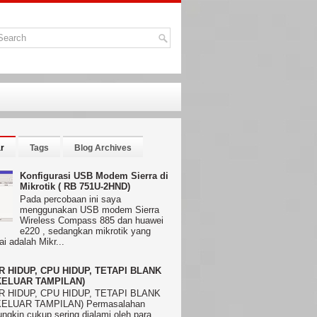
r
Tags
Blog Archives
Konfigurasi USB Modem Sierra di
Mikrotik ( RB 751U-2HND)
Pada percobaan ini saya
menggunakan USB modem Sierra
Wireless Compass 885 dan huawei
e220 , sedangkan mikrotik yang
i adalah Mikr...
 HIDUP, CPU HIDUP, TETAPI BLANK
KELUAR TAMPILAN)
 HIDUP, CPU HIDUP, TETAPI BLANK
KELUAR TAMPILAN) Permasalahan
ngkin cukup sering dialami oleh para